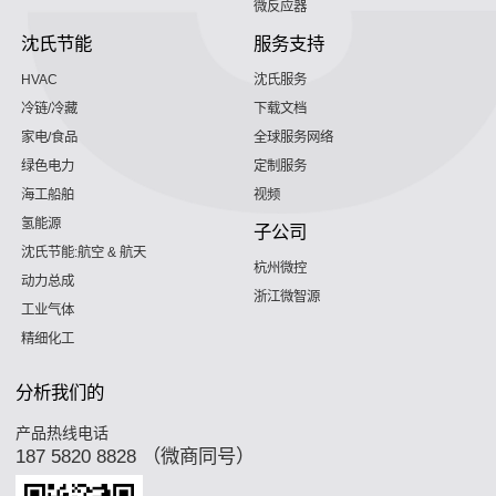
微反应器
沈氏节能
服务支持
HVAC
沈氏服务
冷链/冷藏
下载文档
家电/食品
全球服务网络
绿色电力
定制服务
海工船舶
视频
氢能源
子公司
沈氏节能:航空 & 航天
杭州微控
动力总成
浙江微智源
工业气体
精细化工
分析我们的
产品热线电话
187 5820 8828 （微商同号）